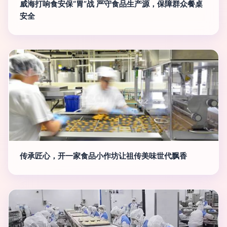
威海打响食安保“胃”战 严守食品生产源，保障群众餐桌
安全
传承匠心，开一家食品小作坊让祖传美味世代飘香