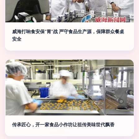
威海打响食安保“胃”战 严守食品生产源，保障群众餐桌
安全
传承匠心，开一家食品小作坊让祖传美味世代飘香